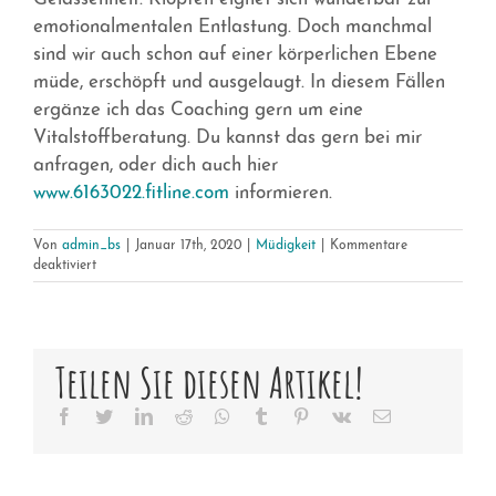
emotionalmentalen Entlastung. Doch manchmal
sind wir auch schon auf einer körperlichen Ebene
müde, erschöpft und ausgelaugt. In diesem Fällen
ergänze ich das Coaching gern um eine
Vitalstoffberatung. Du kannst das gern bei mir
anfragen, oder dich auch hier
www.6163022.fitline.com
informieren.
Von
admin_bs
|
Januar 17th, 2020
|
Müdigkeit
|
Kommentare
für
deaktiviert
Was
kann
ich
außerdem
Teilen Sie diesen Artikel!
für
mich
tun?
Facebook
Twitter
LinkedIn
Reddit
Whatsapp
Tumblr
Pinterest
Vk
Email