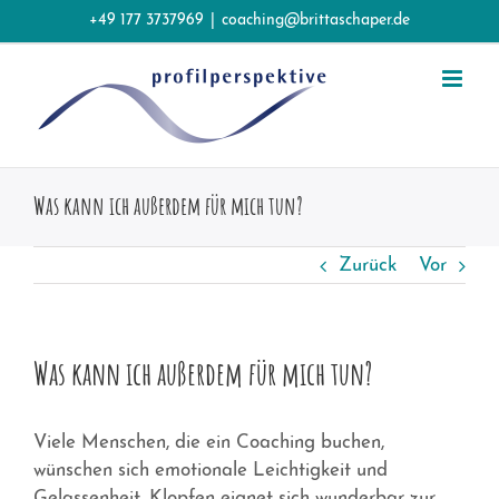
Zum
+49 177 3737969
|
coaching@brittaschaper.de
Inhalt
springen
Was kann ich außerdem für mich tun?
Zurück
Vor
Was kann ich außerdem für mich tun?
Viele Menschen, die ein Coaching buchen,
wünschen sich emotionale Leichtigkeit und
Gelassenheit. Klopfen eignet sich wunderbar zur