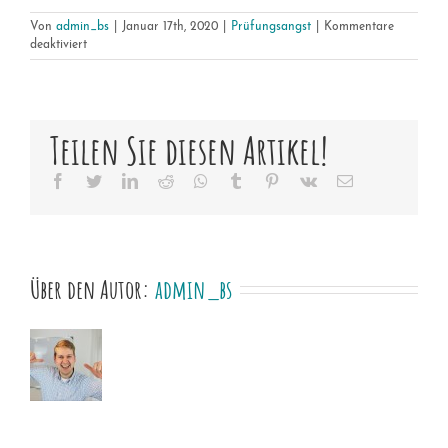
Von
admin_bs
|
Januar 17th, 2020
|
Prüfungsangst
|
Kommentare
für
deaktiviert
Muss
ich
daran
glauben?
Teilen Sie diesen Artikel!
Facebook
Twitter
LinkedIn
Reddit
Whatsapp
Tumblr
Pinterest
Vk
Email
Über den Autor:
admin_bs