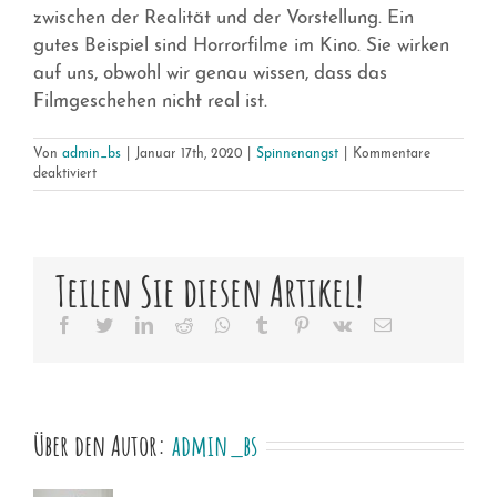
zwischen der Realität und der Vorstellung. Ein
gutes Beispiel sind Horrorfilme im Kino. Sie wirken
auf uns, obwohl wir genau wissen, dass das
Filmgeschehen nicht real ist.
Von
admin_bs
|
Januar 17th, 2020
|
Spinnenangst
|
Kommentare
für
deaktiviert
Kannst
du
mit
mir
Teilen Sie diesen Artikel!
arbeiten,
auch
wenn
Facebook
Twitter
LinkedIn
Reddit
Whatsapp
Tumblr
Pinterest
Vk
Email
gerade
keine
Spinne
da
ist?
Über den Autor:
admin_bs